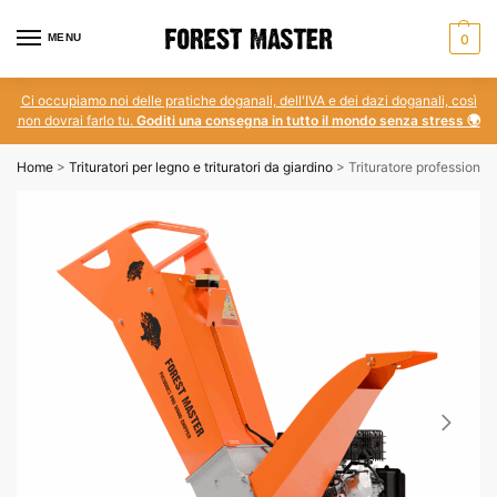
MENU
0
Ci occupiamo noi delle pratiche doganali, dell'IVA e dei dazi doganali, così
non dovrai farlo tu.
Goditi una consegna in tutto il mondo senza stress 🌍
Home
>
Trituratori per legno e trituratori da giardino
>
Trituratore professiona