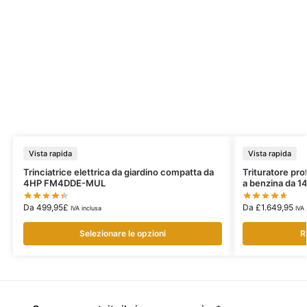
Vista rapida
Vista rapida
Trinciatrice elettrica da giardino compatta da
Trituratore pro
4HP FM4DDE-MUL
a benzina da 
Da
499,95
£
Da
£
1.649,95
IVA inclusa
IVA 
Selezionare le opzioni
R