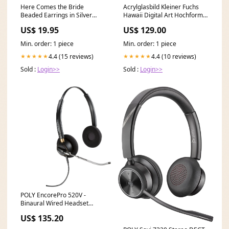
Here Comes the Bride
Acrylglasbild Kleiner Fuchs
Beaded Earrings in Silver
Hawaii Digital Art Hochformat
tooled leather
Format:80 x 120 cm
US$ 19.95
US$ 129.00
Min. order: 1 piece
Min. order: 1 piece
4.4 (15 reviews)
4.4 (10 reviews)
★★★★★
★★★★★
Sold :
Login>>
Sold :
Login>>
POLY EncorePro 520V -
Binaural Wired Headset
Display diagonal___86.4 cm
US$ 135.20
(34")