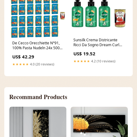
Sunsilk Crema Districante
De Cecco Orecchiette N°91,
Ricci Da Sogno Dream Curl
100% Pasta Nudeln 24x 500g
Entwirrungscreme 3x 200ml
inkl. Italian Gourmet Polpa
US$ 19.52
inkl. Italian Gourmet polpa
US$ 42.29
400g Original italienisch
400g Original italienisch
★★★★★
4.2 (10 reviews)
Tarallucci
★★★★★
4.0 (20 reviews)
Alkoholfrei
Recommand Products