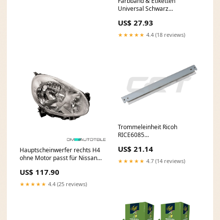
Hartweizengrieß, Italienische
Farbband & Etiketten
Pasta 500g Original italienisch
Universal Schwarz
Passata
CK40TR070X300 HL-
US$ 27.93
L8250CDN
★★★★★
4.4 (18 reviews)
Trommeleinheit Ricoh
RICE6085
Herstellungsart:Original
US$ 21.14
Hauptscheinwerfer rechts H4
ohne Motor passt für Nissan
★★★★★
4.7 (14 reviews)
Micra IV 10-13 Fox Mazda
US$ 117.90
CX30
★★★★★
4.4 (25 reviews)