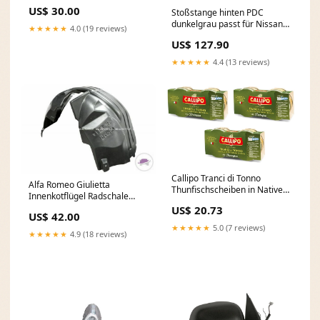
Herstellungsart:Original
US$ 30.00
Stoßstange hinten PDC
dunkelgrau passt für Nissan
★★★★★
4.0 (19 reviews)
Micra IV K13 ab 2010-06/2013
US$ 127.90
Fox Mitsubishi Colt Z30 - 5-
türer
★★★★★
4.4 (13 reviews)
Callipo Tranci di Tonno
Alfa Romeo Giulietta
Thunfischscheiben in Nativem
Innenkotflügel Radschale
Olivenöl Extra Biologisch
vorne rechts Bj 05/10>> Fox
US$ 20.73
Thunfisch ( ) 3x 2 x 80g
US$ 42.00
Seat Leon 1M
Original italienisch 3
★★★★★
5.0 (7 reviews)
★★★★★
4.9 (18 reviews)