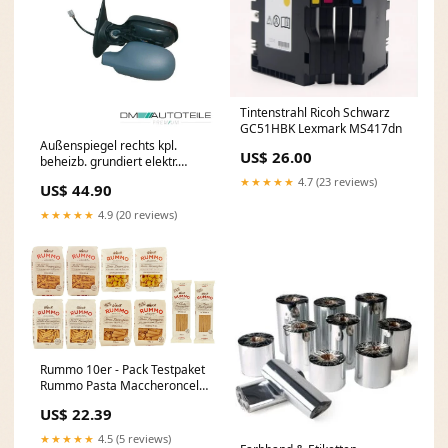
Tintenstrahl Ricoh Schwarz
GC51HBK Lexmark MS417dn
Außenspiegel rechts kpl.
US$ 26.00
beheizb. grundiert elektr.
passt für Nissan Micra III
★★★★★
4.7 (23 reviews)
US$ 44.90
Spoiler
★★★★★
4.9 (20 reviews)
Rummo 10er - Pack Testpaket
Rummo Pasta Maccheroncelli
- Fusilli - Conchiglie Rigate -
US$ 22.39
Lumachine - Tripoline,
Italienische Nudeln aus
★★★★★
4.5 (5 reviews)