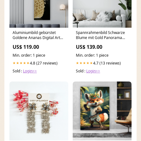
Aluminiumbild gebürstet
Spannrahmenbild Schwarze
Goldene Ananas Digital Art
Blume mit Gold Panorama
Panorama Hoch Format:50 x
Format:180 x 60 cm
US$ 119.00
US$ 139.00
150 cm
Min. order: 1 piece
Min. order: 1 piece
4.8 (27 reviews)
4.7 (13 reviews)
★★★★★
★★★★★
Sold :
Login>>
Sold :
Login>>