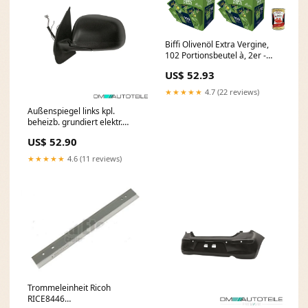
Biffi Olivenöl Extra Vergine,
102 Portionsbeutel à, 2er -
Pack 10 ml inkl. Italian
US$ 52.93
Gourmet polpa 400g Original
italienisch Silver
★★★★★
4.7 (22 reviews)
Außenspiegel links kpl.
beheizb. grundiert elektr.
passt für Nissan Micra IV Fox
US$ 52.90
Ford Focus IV 5-Türer Starre
Hinterachse
★★★★★
4.6 (11 reviews)
Trommeleinheit Ricoh
RICE8446