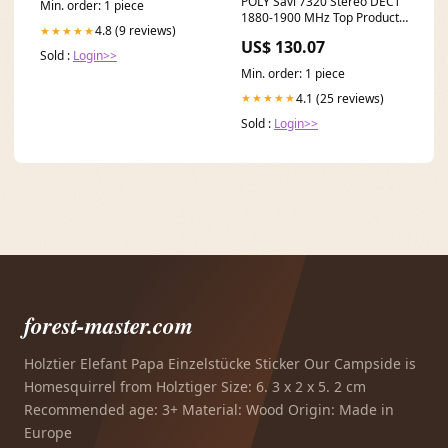
POLY Savi 7320 Stereo DECT
Min. order: 1 piece
1880-1900 MHz Top Product
4.8 (9 reviews)
★★★★★
colour___Silver
US$ 130.07
Sold :
Login>>
Min. order: 1 piece
4.1 (25 reviews)
★★★★★
Sold :
Login>>
forest-master.com
Holztier Elefant Papa Einzelstücke Sticker Our Campside is
Homesquirrel from Holztiger Size: 6. 3 x 2 x 5. 2 cm
Recommended age: 3+ Material: Wood Origin: Made in
Europe