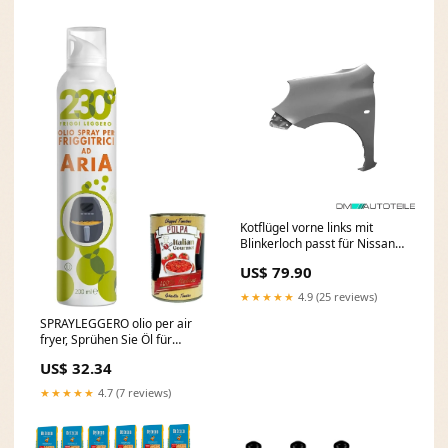
Kotflügel vorne links mit
Blinkerloch passt für Nissan
Micra IV 10-13 DTE
US$ 79.90
★★★★★
4.9 (25 reviews)
SPRAYLEGGERO olio per air
fryer, Sprühen Sie Öl für
Luftbraten, mit
US$ 32.34
Sonnenblumenöl, Avocadoöl
und Reisöl, hoher Öl 6x 200 ml
★★★★★
4.7 (7 reviews)
inkl. Italian Gourmet polpa
400g Original italienisch
Tarallucci