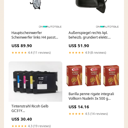
Hauptscheinwerfer
Außenspiegel rechts kpl.
Scheinwerfer links H4 passt
beheizb. grundiert elektr.
für Nissan Micra III 07-10 Fox
passt für Nissan Micra IV Fox
US$ 89.90
US$ 51.90
Audi A4/ S4/ RS4 B8 1
BMW X1 Diesel
★★★★★
4.4 (11 reviews)
★★★★★
4.9 (8 reviews)
Barilla penne rigate integrali
Vollkorn Nudeln 3x 500 g
Original italienisch 40
Tintenstrahl Ricoh Gelb
US$ 14.16
GC31Y
★★★★★
4.5 (14 reviews)
Herstellungsart:Compatible
US$ 30.40
★★★★★
4.3 (19 reviews)