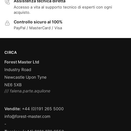
Assistenza tecnica diretta
Accesso a vita al supporto tecnico di esperti con ogni
acquisto.
Controllo sicuro al 100%
PayPal / MasterCard / Visa
CIRCA
Forest Master Ltd
Industry Road
Newcastle Upon Tyne
NE6 5XB
/// falena.parte.aquilone
Vendite:
+44 (0)191 265 5000
info@forest-master.com
-