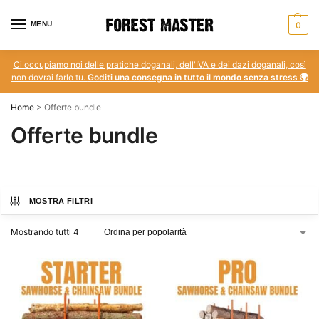
MENU
0
Ci occupiamo noi delle pratiche doganali, dell'IVA e dei dazi doganali, così
non dovrai farlo tu.
Goditi una consegna in tutto il mondo senza stress 🌍
Home
>
Offerte bundle
Offerte bundle
MOSTRA FILTRI
Mostrando tutti
4