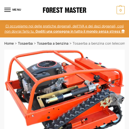
MENU
0
Ci occupiamo noi delle pratiche doganali, dell'IVA e dei dazi doganali, così
non dovrai farlo tu.
Goditi una consegna in tutto il mondo senza stress 🌍
Home
>
Tosaerba
>
Tosaerba a benzina
>
Tosaerba a benzina con telecomand