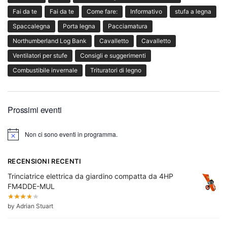
Fai da te
Fai da te
Come fare:
Informativo
stufa a legna
Spaccalegna
Porta legna
Pacciamatura
Northumberland Log Bank
Cavalletto
Cavalletto
Ventilatori per stufe
Consigli e suggerimenti
Combustibile invernale
Trituratori di legno
Prossimi eventi
Non ci sono eventi in programma.
A
v
v
RECENSIONI RECENTI
i
s
Trinciatrice elettrica da giardino compatta da 4HP
o
FM4DDE-MUL
by Adrian Stuart