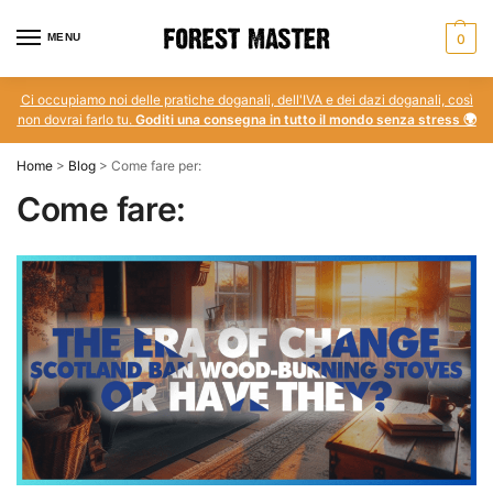
MENU
0
Ci occupiamo noi delle pratiche doganali, dell'IVA e dei dazi doganali, così
non dovrai farlo tu.
Goditi una consegna in tutto il mondo senza stress 🌍
Home
>
Blog
>
Come fare per:
Come fare: