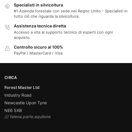
Specialisti in silvicoltura
#1 Azienda forestale con sede nel Regno Unito - Specialisti in
tutto ciò che riguarda la silvicoltura.
Assistenza tecnica diretta
Accesso a vita al supporto tecnico di esperti con ogni
acquisto.
Controllo sicuro al 100%
PayPal / MasterCard / Visa
CIRCA
Forest Master Ltd
Industry Road
Newcastle Upon Tyne
NE6 5XB
/// falena.parte.aquilone