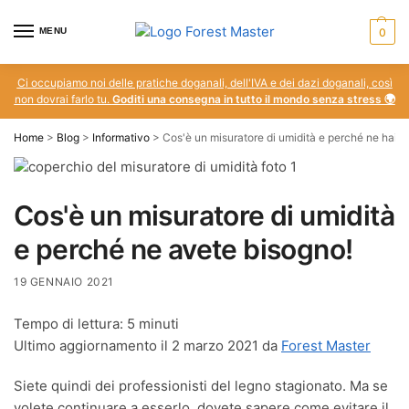
MENU
0
Ci occupiamo noi delle pratiche doganali, dell'IVA e dei dazi doganali, così
non dovrai farlo tu.
Goditi una consegna in tutto il mondo senza stress 🌍
Home
>
Blog
>
Informativo
>
Cos'è un misuratore di umidità e perché ne hai b
Cos'è un misuratore di umidità
e perché ne avete bisogno!
19 GENNAIO 2021
Tempo di lettura:
5
minuti
Ultimo aggiornamento il 2 marzo 2021 da
Forest Master
Siete quindi dei professionisti del legno stagionato. Ma se
volete continuare a esserlo, dovete sapere come evitare il