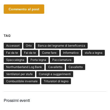
TAG
Accessori
Orto
Banca del legname di beneficenza
Fai da te
Fai da te
Come fare:
Informativo
stufa a legna
Spaccalegna
Porta legna
Pacciamatura
Northumberland Log Bank
Cavalletto
Cavalletto
Ventilatori per stufe
Consigli e suggerimenti
Combustibile invernale
Trituratori di legno
Prossimi eventi